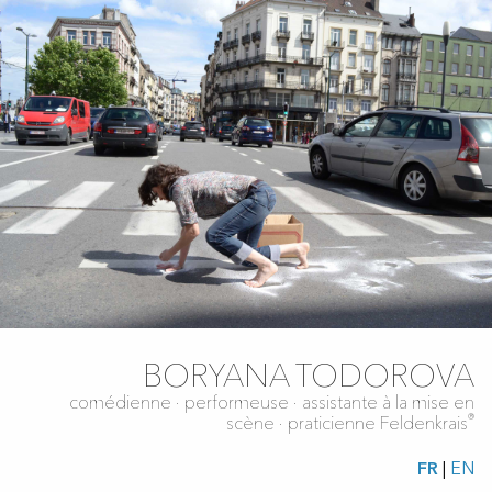
BORYANA TODOROVA
comédienne ∙ performeuse ∙ assistante à la mise en
®
scène ∙ praticienne Feldenkrais
FR
|
EN